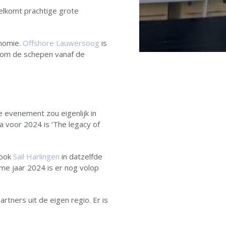
lkomt prachtige grote
onomie.
Offshore Lauwersoog
is
d om de schepen vanaf de
e evenement zou eigenlijk in
 voor 2024 is ‘The legacy of
 ook
Sail Harlingen
in datzelfde
eme jaar 2024 is er nog volop
rtners uit de eigen regio. Er is