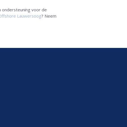
en ondersteuning voor de
Offshore Lauwersoog
? Neem