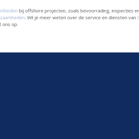
amheden
bij offshore projecten, zoals bevoorrading, inspecties 
kzaamheden
. Wil je meer weten over de service en diensten van
t ons op.