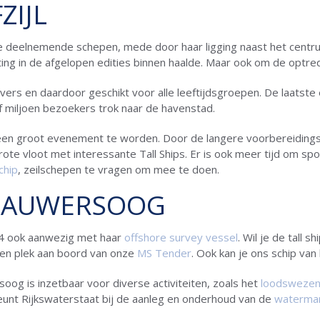
ZIJL
ij de deelnemende schepen, mede door haar ligging naast het centr
ting in de afgelopen edities binnen haalde. Maar ook om de optred
ers en daardoor geschikt voor alle leeftijdsgroepen. De laatste ed
lf miljoen bezoekers trok naar de havenstad.
en groot evenement te worden. Door de langere voorbereidingsti
ote vloot met interessante Tall Ships. Er is ook meer tijd om sp
chip
, zeilschepen te vragen om mee te doen.
LAUWERSOOG
24 ook aanwezig met haar
offshore survey vessel
. Wil je de tall 
n plek aan boord van onze
MS Tender
. Ook kan je ons schip van
og is inzetbaar voor diverse activiteiten, zoals het
loodsweze
nt Rijkswaterstaat bij de aanleg en onderhoud van de
watermar