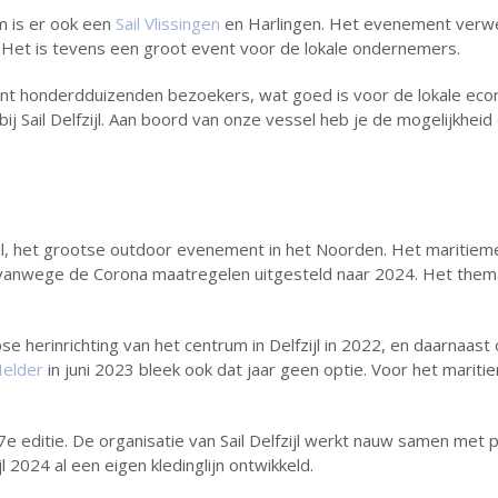
m is er ook een
Sail Vlissingen
en Harlingen. Het evenement verwe
 Het is tevens een groot event voor de lokale ondernemers.
ment honderdduizenden bezoekers, wat goed is voor de lokale ec
j Sail Delfzijl. Aan boord van onze vessel heb je de mogelijkhei
lfSail, het grootse outdoor evenement in het Noorden. Het maritiem
 vanwege de Corona maatregelen uitgesteld naar 2024. Het thema
 herinrichting van het centrum in Delfzijl in 2022, en daarnaast
Helder
in juni 2023 bleek ook dat jaar geen optie. Voor het mariti
e editie. De organisatie van Sail Delfzijl werkt nauw samen met pa
jl 2024 al een eigen kledinglijn ontwikkeld.