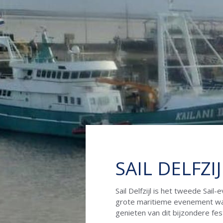
SAIL DELFZIJ
Sail Delfzijl is het tweede Sa
grote maritieme evenement waar 
genieten van dit bijzondere fest