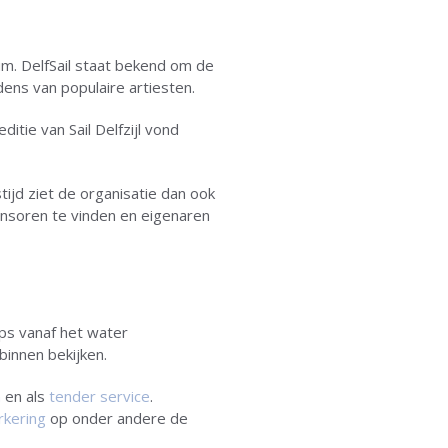
um. DelfSail staat bekend om de
ens van populaire artiesten.
itie van Sail Delfzijl vond
jd ziet de organisatie dan ook
onsoren te vinden en eigenaren
ships vanaf het water
 binnen bekijken.
n
en als
tender service
.
kering
op onder andere de