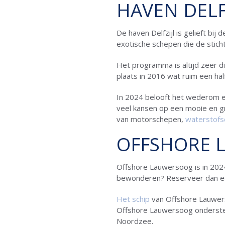
HAVEN DELF
De haven Delfzijl is gelieft b
exotische schepen die de stich
Het programma is altijd zeer div
plaats in 2016 wat ruim een ha
In 2024 belooft het wederom e
veel kansen op een mooie en gr
van motorschepen,
waterstofs
OFFSHORE 
Offshore Lauwersoog is in 20
bewonderen? Reserveer dan ee
Het schip
van Offshore Lauwerso
Offshore Lauwersoog ondersteu
Noordzee.