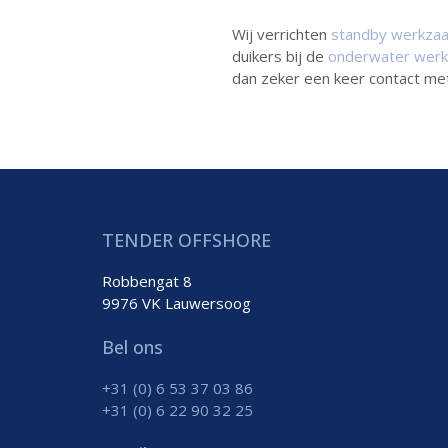
Wij verrichten
standby werkza
duikers bij de
onderwater wer
dan zeker een keer contact me
TENDER OFFSHORE
Robbengat 8
9976 VK Lauwersoog
Bel ons
+31 (0) 6 53 37 03 86
+31 (0) 6 22 90 32 25