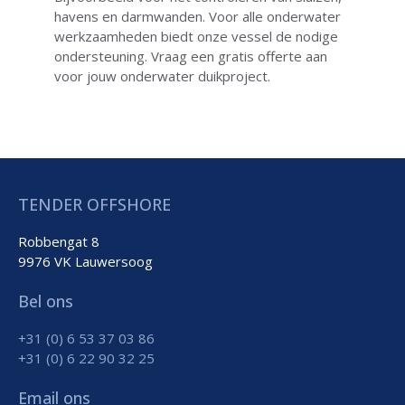
havens en darmwanden. Voor alle onderwater
werkzaamheden biedt onze vessel de nodige
ondersteuning. Vraag een gratis offerte aan
voor jouw onderwater duikproject.
TENDER OFFSHORE
Robbengat 8
9976 VK Lauwersoog
Bel ons
+31 (0) 6 53 37 03 86
+31 (0) 6 22 90 32 25
Email ons