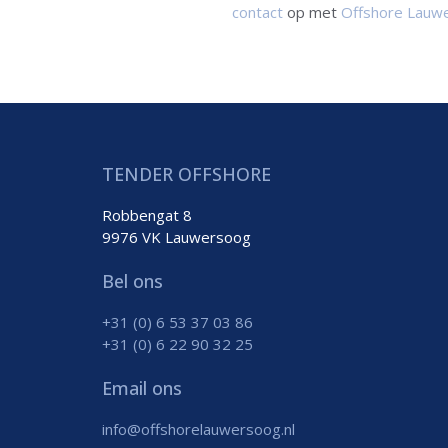
contact
op met
Offshore Lauw
TENDER OFFSHORE
Robbengat 8
9976 VK Lauwersoog
Bel ons
+31 (0) 6 53 37 03 86
+31 (0) 6 22 90 32 25
Email ons
info@offshorelauwersoog.nl