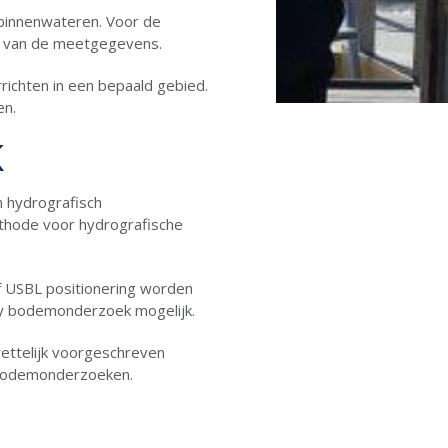
 binnenwateren. Voor de
e van de meetgegevens.
chten in een bepaald gebied.
en.
K
n hydrografisch
hode voor hydrografische
f USBL positionering worden
y bodemonderzoek mogelijk.
wettelijk voorgeschreven
 bodemonderzoeken.