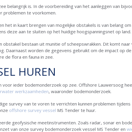
belangrijk is. In de voorbereiding van het aanleggen van bijv
er problemen te voorkomen.
 het in kaart brengen van mogelijke obstakels is van belang om
s deze aan te sluiten op het huidige hoogspanningsnet op land.
 obstakel bestaan uit munitie of scheepswrakken. Dit komt naar 
g. Daarnaast worden de gegevens gebruikt om de impact op de o
e de flora en fauna in zee.
SEL HUREN
en voor ieder bodemonderzoek op zee. Offshore Lauwersoog heef
rwater werkzaamheden
, waaronder bodemonderzoek.
ige survey van te voren te verrichten kunnen problemen tijdens
 onze
offshore survey vessel
MS Tender te huur.
erde geofysische meetinstrumenten. Zoals radar, sonar en bod
e inzet van onze survey bodemonderzoek vessel MS Tender en
wi