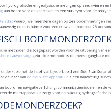
voor hydrografische en geofysische metingen op zee, rivieren en
ng
aan boord voor de vaartaken en een surveyor voor de analys
telschip
waarbij we meerdere dagen op zee bodemmetingen verri
 aanwezig en er is ruimte voor een crew van maximaal 75 person
ISCH BODEMONDERZOE
fische methoden die toegepast worden voor de uitvoering van ee
shore Lauwersoog
gebruikte methode is de meest gangbare met
 onderzoek met de inzet van bijvoorbeeld een Side Scan Sonar o
oor de inzet van
de nieuwste apparatuur
is een nauwkeurig surve
an boord- en navigatieverlichting, communicatiemiddelen en de 
anceerde meetapparatuur zorgt voor nauwkeurig hydrografische
ODEMONDERZOEK?