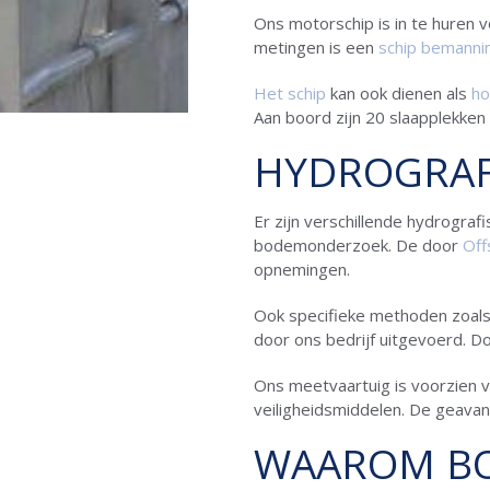
Ons motorschip is in te huren 
metingen is een
schip bemanni
Het schip
kan ook dienen als
ho
Aan boord zijn 20 slaapplekken
HYDROGRAF
Er zijn verschillende hydrogra
bodemonderzoek. De door
Off
opnemingen.
Ook specifieke methoden zoals
door ons bedrijf uitgevoerd. D
Ons meetvaartuig is voorzien v
veiligheidsmiddelen. De geav
WAAROM B