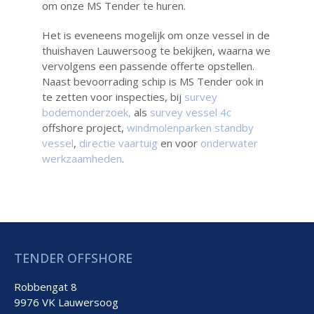
om onze MS Tender te huren.
Het is eveneens mogelijk om onze vessel in de
thuishaven Lauwersoog te bekijken, waarna we
vervolgens een passende offerte opstellen.
Naast bevoorrading schip is MS Tender ook in
te zetten voor inspecties, bij
survey
bodemonderzoek,
als
survey vessel 4c
offshore project,
windmolenparken standby
vessel
,
directie vaartuig
en voor
onderwater
werkzaamheden
.
TENDER OFFSHORE
Robbengat 8
9976 VK Lauwersoog